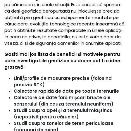
pe cărucioare, în unele situații. Este corect să spunem
că deși geofizica aeropurtată nu înlocuiește precizia
obținută prin geofizica cu echipamente montate pe
cărucioare, evoluțiile tehnologice recente înseamnă că
pot fi obținute rezultate comparabile în unele aplicații.
În ceea ce privește beneficiile, nu este vorba doar de
viteză, ci și de siguranța oamenilor în anumite aplicații.
Gasiti mai jos lista de beneficii și motivele pentru
care investigatiile geofizice cu drone pot fi o idee
grozavă:
Linii/profile de masurare precise (folosind
precizia RTK)
Colectare rapidă de date pe toate terenurile
Colectare de date fără mișcări bruște ale
senzorului (din cauza terenului neuniform)
Studii asupra apei și a terenului mlaștinos
(nepotrivit pentru cărucior)
Studii asupra zonelor de teren periculoase
(câmpuri de mine)