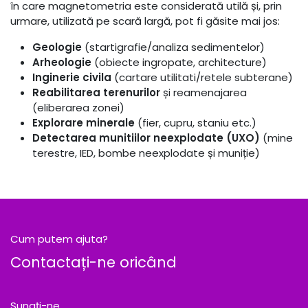
în care magnetometria este considerată utilă și, prin
urmare, utilizată pe scară largă, pot fi găsite mai jos:
Geologie
(startigrafie/analiza sedimentelor)
Arheologie
(obiecte ingropate, architecture)
Inginerie civila
(cartare utilitati/retele subterane)
Reabilitarea terenurilor
și reamenajarea
(eliberarea zonei)
Explorare minerale
(fier, cupru, staniu etc.)
Detectarea munitiilor neexplodate (UXO)
(mine
terestre, IED, bombe neexplodate și muniție)
Cum putem ajuta?
Contactați-ne oricând
Sunați-ne