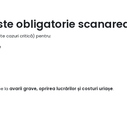
te obligatorie scanarea
e cazuri critică) pentru:
e
ce la
avarii grave, oprirea lucrărilor și costuri uriașe
.