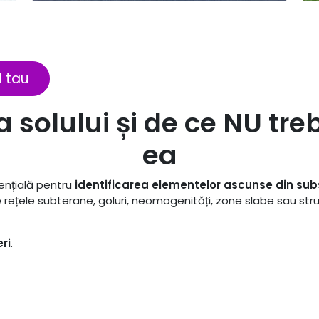
l tau
 solului și de ce NU treb
ea
ențială pentru
identificarea elementelor ascunse din sub
te rețele subterane, goluri, neomogenități, zone slabe sau st
ri
.