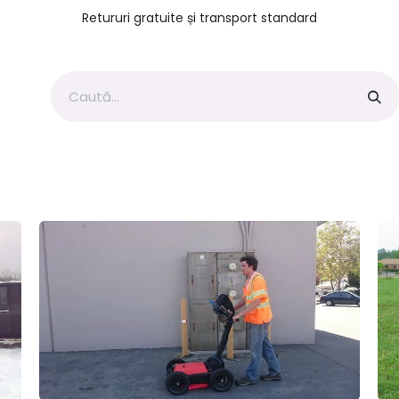
Retururi gratuite și transport standard
Geofizica Romania
Topografie Romania
Geofizică si T