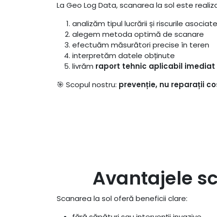
La Geo Log Data, scanarea la sol este realiza
analizăm tipul lucrării și riscurile asociat
alegem metoda optimă de scanare
efectuăm măsurători precise în teren
interpretăm datele obținute
livrăm
raport tehnic aplicabil imediat
🎯 Scopul nostru:
prevenție, nu reparații co
Avantajele sc
Scanarea la sol oferă beneficii clare:
fără săpături sau intervenții invazive