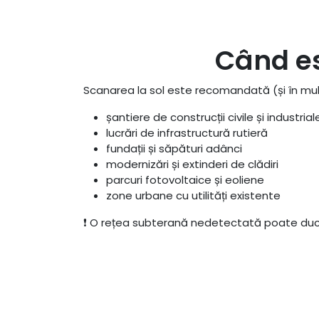
Când es
Scanarea la sol este recomandată (și în mult
șantiere de construcții civile și industrial
lucrări de infrastructură rutieră
fundații și săpături adânci
modernizări și extinderi de clădiri
parcuri fotovoltaice și eoliene
zone urbane cu utilități existente
❗ O rețea subterană nedetectată poate du