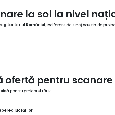
nare la sol la nivel nați
reg teritoriul României
, indiferent de județ sau tip de proie
tă ofertă pentru scanare 
ecisă
pentru proiectul tău?
perea lucrărilor