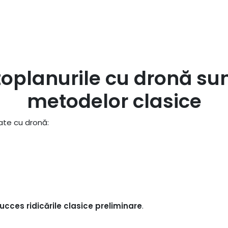
toplanurile cu dronă su
metodelor clasice
zate cu dronă:
ucces ridicările clasice preliminare
.