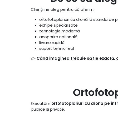
Clienții ne aleg pentru că oferim:
ortofotoplanuri cu dronă la standarde p
echipe specializate
tehnologie modernă
acoperire națională
livrare rapidă
suport tehnic real
👉
Când imaginea trebuie să fie exactă, d
Ortofotop
Executăm
ortofotoplanuri cu dronă pe într
publice și private.