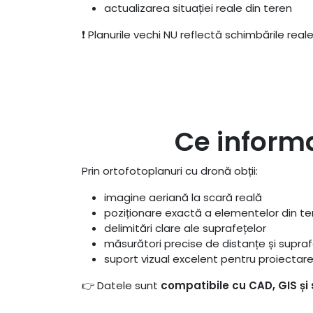
actualizarea situației reale din teren
❗ Planurile vechi NU reflectă schimbările reale
Ce informa
Prin ortofotoplanuri cu dronă obții:
imagine aeriană la scară reală
poziționare exactă a elementelor din te
delimitări clare ale suprafețelor
măsurători precise de distanțe și supra
suport vizual excelent pentru proiectar
👉 Datele sunt
compatibile cu CAD, GIS și