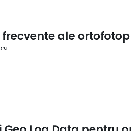
i frecvente ale ortofotop
tru:
i Geo Log Data pentru o