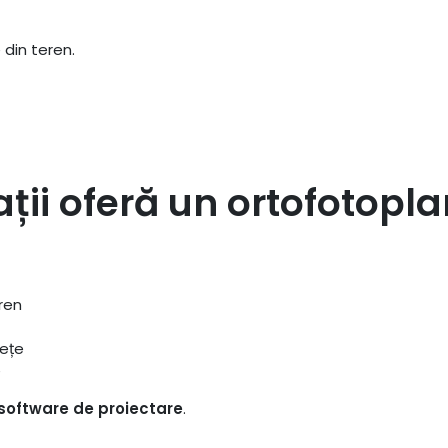
 din teren.
ții oferă un ortofotopl
ren
fețe
e
 software de proiectare
.