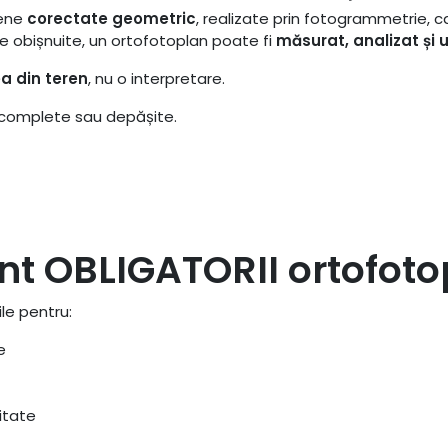
iene
corectate geometric
, realizate prin fotogrammetrie, 
e obișnuite, un ortofotoplan poate fi
măsurat, analizat și u
ea din teren
, nu o interpretare.
ncomplete sau depășite.
t OBLIGATORII ortofoto
le pentru:
e
itate