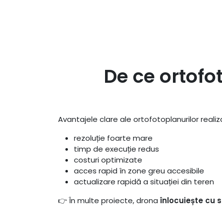
De ce ortofo
Avantajele clare ale ortofotoplanurilor reali
rezoluție foarte mare
timp de execuție redus
costuri optimizate
acces rapid în zone greu accesibile
actualizare rapidă a situației din teren
👉 În multe proiecte, drona
înlocuiește cu s