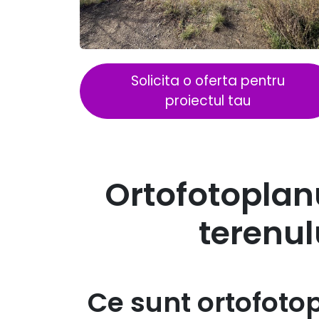
Solicita o oferta pentru
proiectul tau
Ortofotoplan
terenul
Ce sunt ortofotop