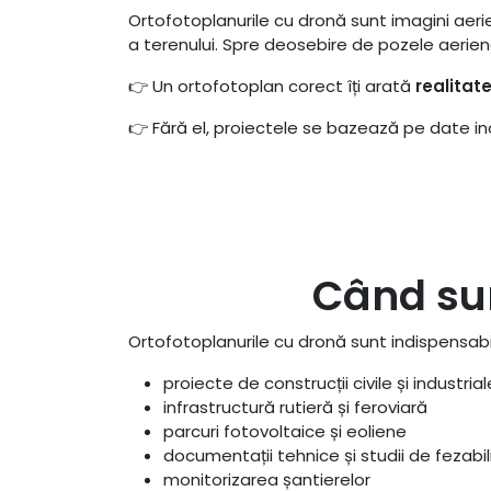
Ortofotoplanurile cu dronă sunt imagini aer
a terenului. Spre deosebire de pozele aerien
👉 Un ortofotoplan corect îți arată
realitat
👉 Fără el, proiectele se bazează pe date i
Când sun
Ortofotoplanurile cu dronă sunt indispensabi
proiecte de construcții civile și industrial
infrastructură rutieră și feroviară
parcuri fotovoltaice și eoliene
documentații tehnice și studii de fezabil
monitorizarea șantierelor