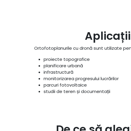
Aplicați
Ortofotoplanurile cu dronă sunt utilizate pen
proiecte topografice
planificare urbană
infrastructură
monitorizarea progresului lucrărilor
parcuri fotovoltaice
studii de teren și documentații
De ce să aleg