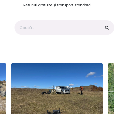
Retururi gratuite și transport standard
Geofizica Romania
Topografie Romania
Geofizică si T