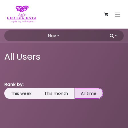
Skip to Content
Nav
All Users
Rank by:
This week
This month
All time