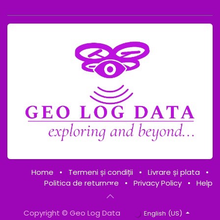
Home
•
Termeni și condiții
•
Livrare și plata
•
Politica de returnare
•
Privacy Policy
•
Help
Copyright © Geo Log Data
English (US)