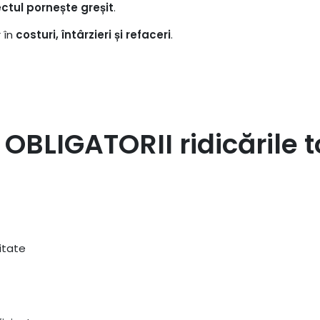
ectul pornește greșit
.
r în
costuri, întârzieri și refaceri
.
OBLIGATORII ridicările 
itate