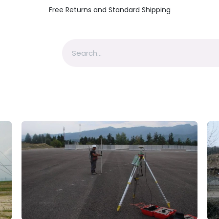
Free Returns and Standard Shipping
zica Romania
Topografie Romania
Geofizică si Topograf