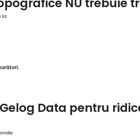
topografice NU trebuie t
 la:
urători.
 Gelog Data pentru ridic
ionale