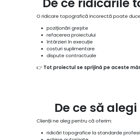
De ce ridicările 
O ridicare topografică incorectă poate duce
poziționări greșite
refacerea proiectului
întârzieri în execuție
costuri suplimentare
dispute contractuale
👉
Tot proiectul se sprijină pe aceste măs
De ce să alegi
Clienții ne aleg pentru că oferim:
ridicări topografice la standarde profes
echipe autorizate