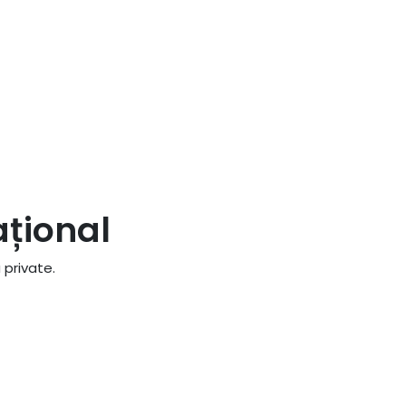
ațional
 private.