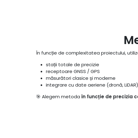
Me
În funcție de complexitatea proiectului, utili
stații totale de precizie
receptoare GNSS / GPS
măsurători clasice și moderne
integrare cu date aeriene (dronă, LiDAR
🎯 Alegem metoda
în funcție de precizia 