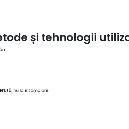
tode și tehnologii utiliz
zăm:
)
cerută
, nu la întâmplare.