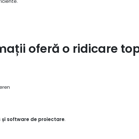
iciente.
mații oferă o ridicare to
teren
IS și software de proiectare
.