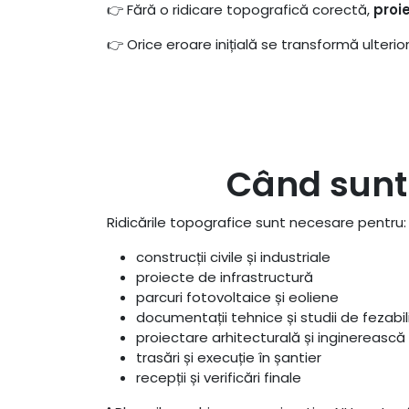
👉 Fără o ridicare topografică corectă,
proi
👉 Orice eroare inițială se transformă ulterio
Când sunt 
Ridicările topografice sunt necesare pentru:
construcții civile și industriale
proiecte de infrastructură
parcuri fotovoltaice și eoliene
documentații tehnice și studii de fezabil
proiectare arhitecturală și inginerească
trasări și execuție în șantier
recepții și verificări finale