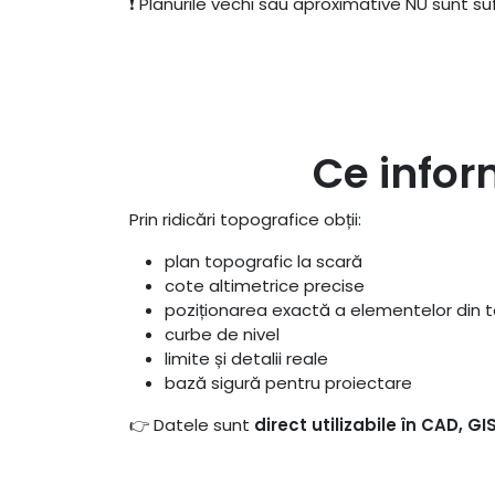
❗ Planurile vechi sau aproximative NU sunt suf
Ce infor
Prin ridicări topografice obții:
plan topografic la scară
cote altimetrice precise
poziționarea exactă a elementelor din 
curbe de nivel
limite și detalii reale
bază sigură pentru proiectare
👉 Datele sunt
direct utilizabile în CAD, G