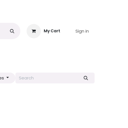
Sign in
My Cart
ie
Interferometrie satelitară
Shop
Blog
Services
Co
es