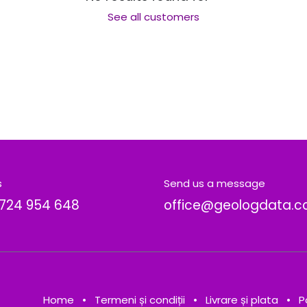
See all customers
s
Send us a message
724 954 648
office@geologdata.
Home
•
Termeni și condiții
•
Livrare și plata
•
P