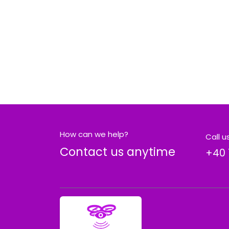
How can we help?
Call u
Contact us anytime
+40