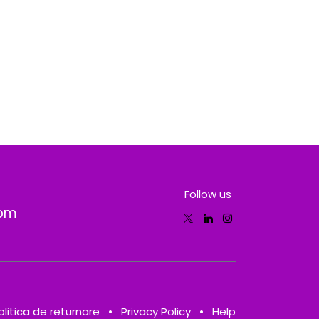
Follow us
com
olitica de returnare
•
Privacy Policy
•
Help