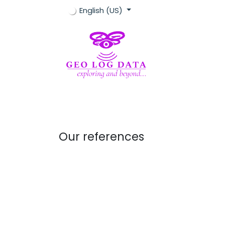
Skip to Content
English (US)
Home
Geofizica
Topografie
Geofi
Our references