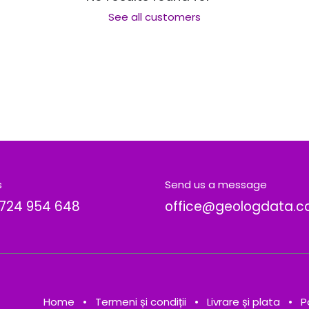
See all customers
s
Send us a message
724 954 648
office@geologdata.
Home
•
Termeni și condiții
•
Livrare și plata
•
P