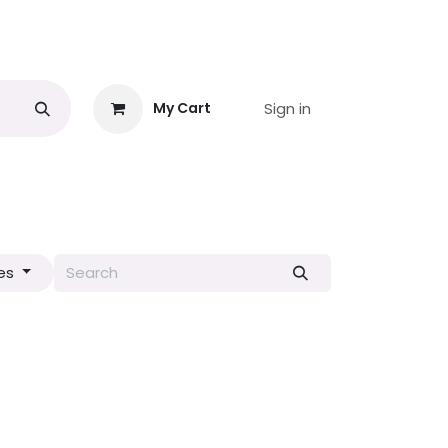
Sign in
My Cart
ie
Interferometrie satelitară
Shop
Blog
Services
Co
es