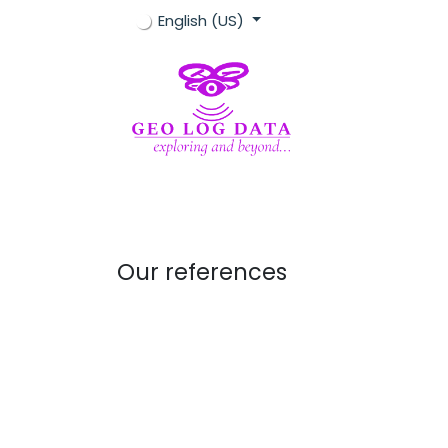
Skip to Content
English (US)
Home
Geofizica
Topografie
Geofi
Our references