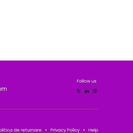
Follow us
com
olitica de returnare
•
Privacy Policy
•
Help