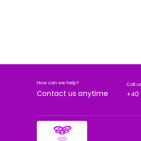
How can we help?
Call u
Contact us anytime
+40